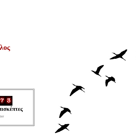
λος
πισκέπτες
ter