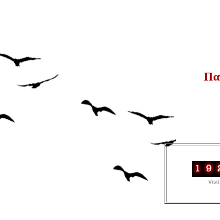
Πα
Visi