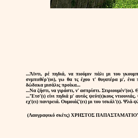
...Άϊντι, ρέ πηδιά, να πιούμιν πάλι μι του γκουμ
σνμπιιθέρ'(οι), γω θα τς έχου τ' θυγατέρα μ', ένα
δώδιικα μισάλις προίκα...
...Να ζήστι, να γιράστι, ν' ασπρίστι. Στιριουμέν'(οι).
...'Έτσ'(ι) είνι πηδιά μ' αυτός ψεύτ(ι)κους ντιουνιάς
εχ'(ει) παντρειά. Ουμοιάζ'(ει) μι του τσκάλ'(ι). Ψλά-ψ
(Λαογραφικό σκέτς) ΧΡΗΣΤΟΣ ΠΑΠΑΣΤΑΜΑΤΙ